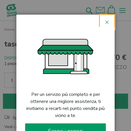
Salta
al
Cerca
contenuto
Chiudi
Home
tasca
tasca
7,70 €
DISPONIBILE
1 pezzo rimanente
al pezzo
Per un servizio più completo e per
aggiungi al carrello
ottenere una migliore assistenza, ti
invitiamo a recarti nel punto vendita più
vicino a te.
Spedizione rapida
Vedi i dettagli del nostro servizio di spedizione