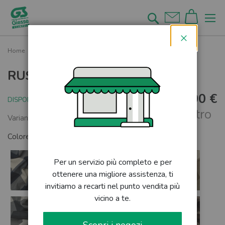
Salta
al
Cerca
contenuto
Chiudi
Home
RUSTICO QUADRO - 5,50 CM
RUSTICO QUADRO - 5,50 CM
12,00 €
DISPONIBILE
al metro
Varianti colore disponibili
Colore:
ROSSO
Per un servizio più completo e per
ottenere una migliore assistenza, ti
invitiamo a recarti nel punto vendita più
vicino a te.