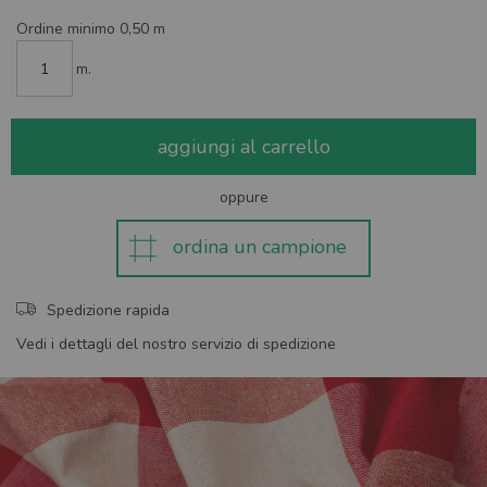
Ordine minimo 0,50 m
m.
aggiungi al carrello
oppure
ordina un campione
Spedizione rapida
Vedi i dettagli del nostro servizio di spedizione
Skip
to
the
end
of
the
images