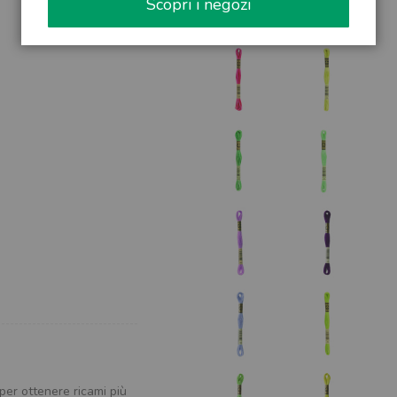
Scopri i negozi
 per ottenere ricami più