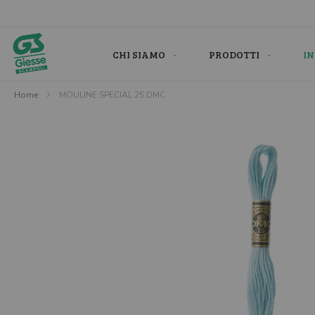
Salta
al
contenuto
CHI SIAMO
PRODOTTI
IN
Home
MOULINE SPECIAL 25 DMC
Skip
to
the
end
of
the
images
gallery