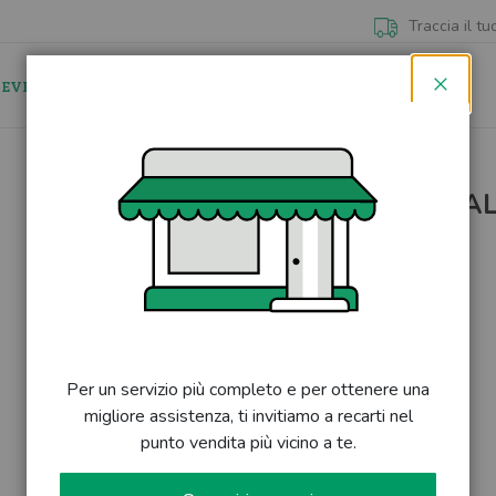
Traccia il tu
 EVIDENZA
NEGOZI
CONTATTI
Chiudi
MOULINE SPECIAL
Skip
to
the
DISPONIBILE
-
12 pezzi rimanenti
beginning
of
Varianti colore disponibili
the
images
gallery
Colore:
AZZURRO
Per un servizio più completo e per ottenere una
migliore assistenza, ti invitiamo a recarti nel
punto vendita più vicino a te.