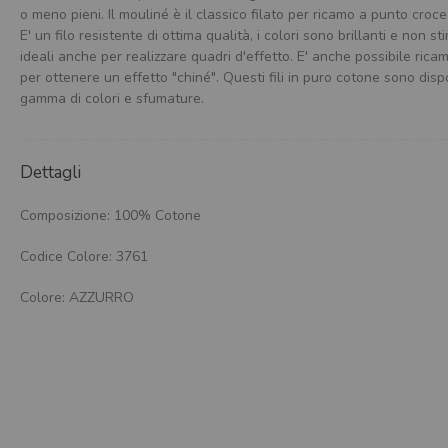
o meno pieni. Il mouliné è il classico filato per ricamo a punto croce 
E' un filo resistente di ottima qualità, i colori sono brillanti e non s
ideali anche per realizzare quadri d'effetto. E' anche possibile rica
per ottenere un effetto "chiné". Questi fili in puro cotone sono disp
gamma di colori e sfumature.
Dettagli
Composizione: 100% Cotone
Codice Colore: 3761
Colore: AZZURRO