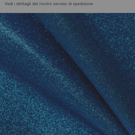
Vedi i dettagli del nostro servizio di spedizione
Skip
to
the
end
of
the
images
gallery