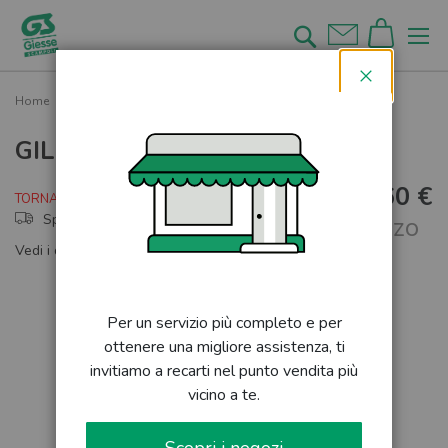
Salta
al
Cerca
contenuto
Chiudi
Home
GILET
GILET
10,60 €
TORNA PRESTO
Spedizione rapida
al pezzo
Vedi i dettagli del nostro servizio di spedizione
Skip
to
the
Per un servizio più completo e per
end
ottenere una migliore assistenza, ti
of
the
invitiamo a recarti nel punto vendita più
images
vicino a te.
gallery