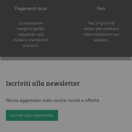
Pagamenti sicuri
Resi
Le transazioni
Hai 14 giorni di
vengono gestite
tempo per cambiare
seguendo i più
idea e restituire il tuo
moderni standard di
acquisto.
sicurezza.
Iscriviti alla newsletter
Resta aggiornato sulle nostre novità e offerte
Iscriviti alla newsletter