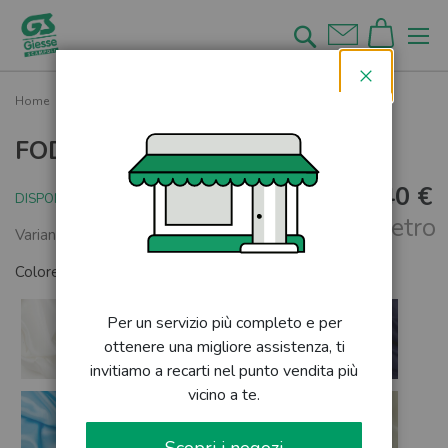
Salta
al
Cerca
contenuto
Chiudi
Home
FODERA PIUMA
FODERA PIUMA
4,40 €
DISPONIBILE
al metro
Varianti colore disponibili
Colore:
MARRONE
Per un servizio più completo e per
ottenere una migliore assistenza, ti
invitiamo a recarti nel punto vendita più
vicino a te.