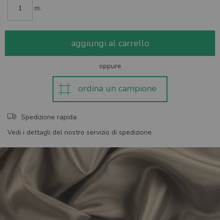
m.
aggiungi al carrello
oppure
ordina un campione
Spedizione rapida
Vedi i dettagli del nostro servizio di spedizione
Skip
to
the
end
of
the
images
gallery