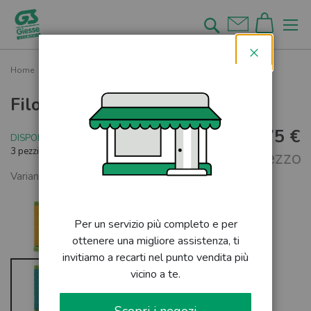
Salta
al
Cerca
contenuto
Chiudi
Home
Filo gütermann 200 mt Setafil
Filo gütermann 200 mt Setafil
3,75 €
DISPONIBILE
3 pezzi rimanenti
al pezzo
Varianti disponibili
Per un servizio più completo e per
ottenere una migliore assistenza, ti
invitiamo a recarti nel punto vendita più
vicino a te.