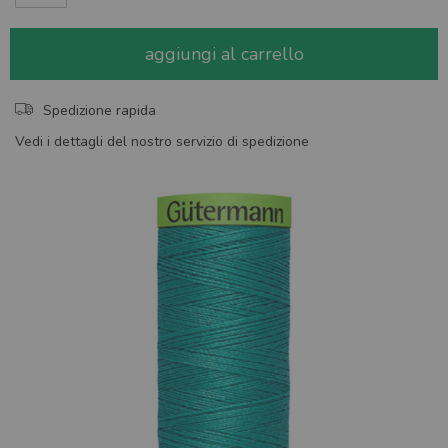
aggiungi al carrello
Spedizione rapida
Vedi i dettagli del nostro servizio di spedizione
Skip
to
the
end
of
the
images
gallery