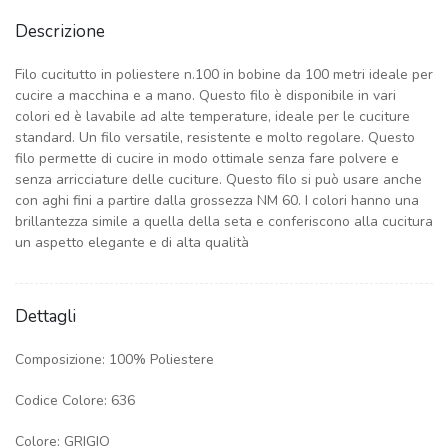
end
of
Descrizione
the
images
gallery
Filo cucitutto in poliestere n.100 in bobine da 100 metri ideale per
cucire a macchina e a mano. Questo filo è disponibile in vari
colori ed è lavabile ad alte temperature, ideale per le cuciture
standard. Un filo versatile, resistente e molto regolare. Questo
filo permette di cucire in modo ottimale senza fare polvere e
senza arricciature delle cuciture. Questo filo si può usare anche
con aghi fini a partire dalla grossezza NM 60. I colori hanno una
brillantezza simile a quella della seta e conferiscono alla cucitura
un aspetto elegante e di alta qualità
Dettagli
Composizione: 100% Poliestere
Codice Colore: 636
Colore: GRIGIO