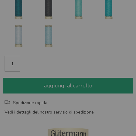
aggiungi al carrello
Spedizione rapida
Vedi i dettagli del nostro servizio di spedizione
Skip
to
the