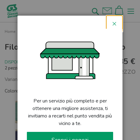
Salta
al
Cerca
contenuto
Chiudi
Home
Filo gütermann 100 mt Cucitutto
Filo gütermann 100 mt Cucitutto
2,85 €
DISPONIBILE
2 pezzi rimanenti
al pezzo
Varianti colore disponibili
Colore:
CICLAMINO
Per un servizio più completo e per
ottenere una migliore assistenza, ti
invitiamo a recarti nel punto vendita più
vicino a te.