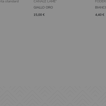
nta standard
CANALE LAME'
FODER
GIALLO ORO
BIANC
15,00 €
4,40 €