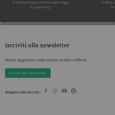
Ordina facilmente e se hai dubbi leggi
Ordina co
le nostre FAQ.
di
Iscriviti alla newsletter
Resta aggiornato sulle nostre novità e offerte
Iscriviti alla newsletter
Seguici sui social