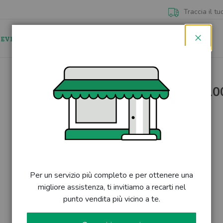
Traccia il tu
 EVIDENZA
NEGOZI
CONTATTI
Chiudi
Filo gütermann 10
Skip
to
the
DISPONIBILE
-
2 pezzi rimanenti
beginning
of
Varianti colore disponibili
the
images
gallery
Colore:
GIALLO
Per un servizio più completo e per ottenere una
migliore assistenza, ti invitiamo a recarti nel
punto vendita più vicino a te.