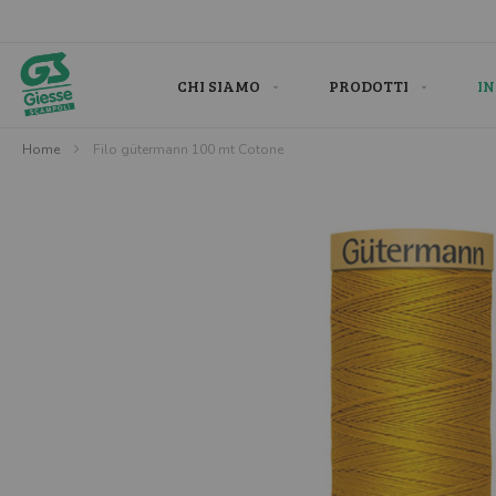
Salta
al
contenuto
CHI SIAMO
PRODOTTI
IN
Home
Filo gütermann 100 mt Cotone
Skip
to
the
end
of
the
images
gallery