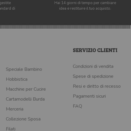
gestite
Hai 14 giorni di tempo per cambiare
andard di
idea e restituire il tuo acquisto.
SERVIZIO CLIENTI
Condizioni di vendita
Speciale Bambino
Spese di spedizione
Hobbistica
Resi e diritto di recesso
Macchine per Cucire
Pagamenti sicuri
Cartamodelli Burda
FAQ
Merceria
Collezione Sposa
Filati