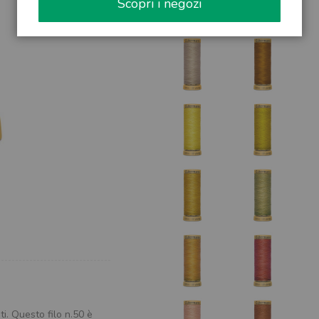
Scopri i negozi
i. Questo filo n.50 è