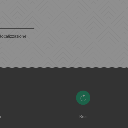
 localizzazione
i
Resi