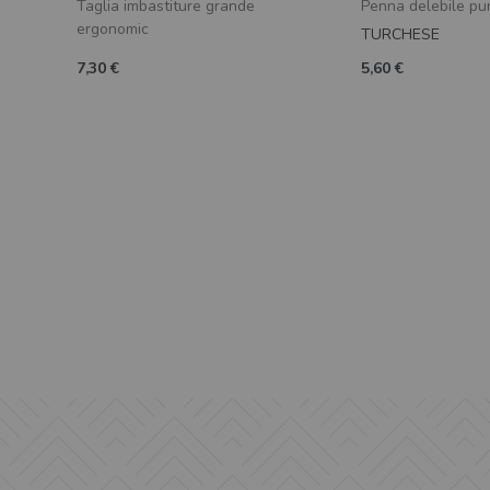
Taglia imbastiture grande
Penna delebile pu
ergonomic
TURCHESE
7,30 €
5,60 €