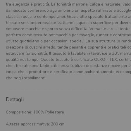
tra eleganza e praticità. La tonalità marrone, calda e naturale, valor
damascato conferendo agli ambienti un aspetto raffinato e accoglie
classici, rustici o contemporanei. Grazie allo speciale trattamento 
tessuto semi-impermeabile trattiene i liquidi in superficie per divers
rimuovere macchie e sporco senza difficoltà. Versatile e resistente,
perfetto come tessuto antimacchia per tovaglie, runner e centrotav
utilizzo quotidiano o per occasioni speciali. La sua struttura lo ren
creazione di cuscini arredo, tende pesanti e coprenti e pratici teli
estetica e funzionalità. Il tessuto è lavabile in lavatrice a 30°, ma
qualità nel tempo. Questo tessuto è certificato OEKO - TEX, certif
che i tessuti sono fabbricati senza l’utilizzo di sostanze nocive per 
indica che il produttore è certificato come ambientalmente ecocompa
che negli stabilimenti.
Dettagli
Composizione: 100% Poliestere
Altezza approssimativa: 280 cm