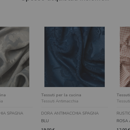
cina
Tessuti per la cucina
Tessuti
ia
Tessuti Antimacchia
Tessuti
HIA SPAGNA
DORA ANTIMACCHIA SPAGNA
RUSTI
BLU
ROSA 
19,00 €
12,00 