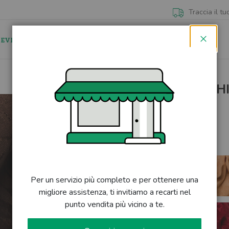
Traccia il tu
 EVIDENZA
NEGOZI
CONTATTI
Chiudi
DORA ANTIMACCH
Skip
to
DISPONIBILE
the
beginning
of
Varianti colore disponibili
the
images
Colore:
MARRONE
gallery
Per un servizio più completo e per ottenere una
migliore assistenza, ti invitiamo a recarti nel
punto vendita più vicino a te.