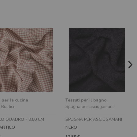
 per la cucina
Tessuti per il bagno
 Rustici
Spugna per asciugamani
CO QUADRO - 0,50 CM
SPUGNA PER ASCIUGAMANI
ANTICO
NERO
€
12,50 €