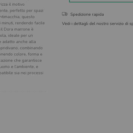
izza il motivo
nte, perfetto per spazi
Spedizione rapida
antimacchia, questo
i minuti, rendendo facile
Vedi i dettagli del nostro servizio di 
 il Dora marrone è
ola, ideale per un
de adatto anche alla
 copridivano, combinando
ntenendo colore, forma e
icazione che garantisce
l’uomo e l’ambiente, e
tibile sia nei processi