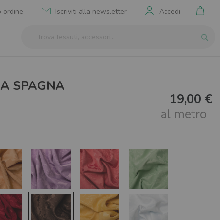
Il mi
o ordine
Iscriviti alla newsletter
Accedi
Cerca
Cerca
IA SPAGNA
19,00 €
al metro