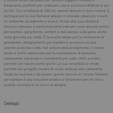
Il cotone bimbo fantasia è un tessuto leggero, morbido e
traspirante, perfetto per realizzare capi e accessori dedicati ai più
piccoli. Con un’altezza di 150 cm, questo tessuto in puro cotone si
distingue per le sue fantasie allegre e colorate, ideali per creare
un ambiente accogliente e vivace. Grazie alla sua struttura
fresca e naturale, è particolarmente indicato come tessuto estivo
per bambini, garantendo comfort e delicatezza sulla pelle anche
nelle giornate più calde. È la scelta ideale per la confezione di
grembiulini, abbigliamento per bambini e accessori scuola,
unendo praticità e stile. Nel settore dell’arredamento, il cotone
bimbo è molto apprezzato per la realizzazione di lenzuola,
copripiumini, paracolpi e rivestimenti per culle, oltre a pratici
pannelli con tasche porta giochi. La sua versatilità lo rende
perfetto per progetti creativi di cucito dedicati alla cameretta.
Facile da lavorare e da lavare, questo tessuto in cotone fantasia
per bambini è una soluzione pratica e funzionale per chi cerca
qualità, sicurezza e un tocco di allegria.
Dettagli