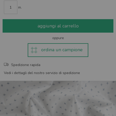
m.
aggiungi al carrello
oppure
ordina un campione
Spedizione rapida
Vedi i dettagli del nostro servizio di spedizione
Skip
to
the
end
of
the
images
gallery