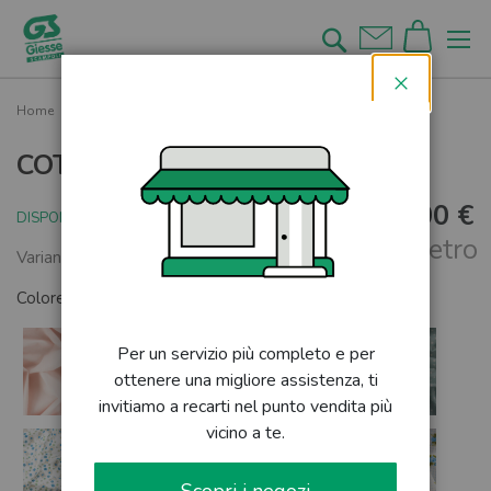
Salta
al
Cerca
contenuto
Chiudi
Home
COTONE STEF GEOMETRICO
COTONE STEF GEOMETRICO
7,00 €
DISPONIBILE
al metro
Varianti colore disponibili
Colore:
BIANCO/BLU
Per un servizio più completo e per
ottenere una migliore assistenza, ti
invitiamo a recarti nel punto vendita più
vicino a te.