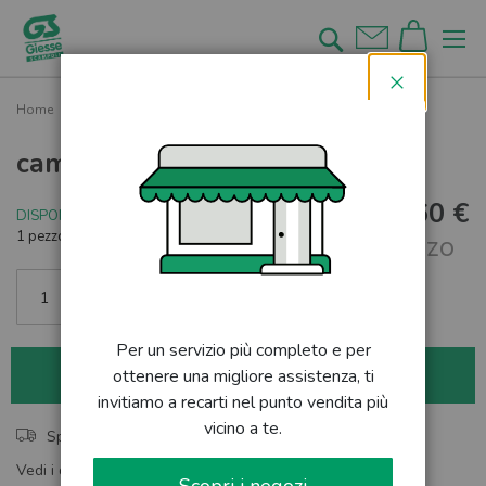
Salta
al
Cerca
contenuto
Chiudi
Home
camicia
camicia
10,60 €
DISPONIBILE
1 pezzo rimanente
al pezzo
Per un servizio più completo e per
aggiungi al carrello
ottenere una migliore assistenza, ti
invitiamo a recarti nel punto vendita più
vicino a te.
Spedizione rapida
Vedi i dettagli del nostro servizio di spedizione